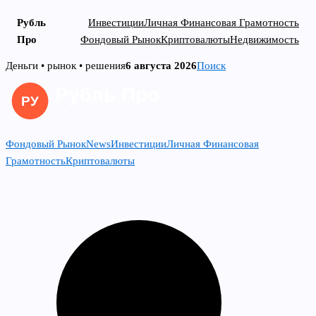
Рубль
Инвестиции
Личная Финансовая Грамотность
Про
Фондовый Рынок
Криптовалюты
Недвижимость
Skip
Деньги • рынок • решения
6 августа 2026
Поиск
to
content
Фондовый Рынок
News
Инвестиции
Личная Финансовая
Грамотность
Криптовалюты