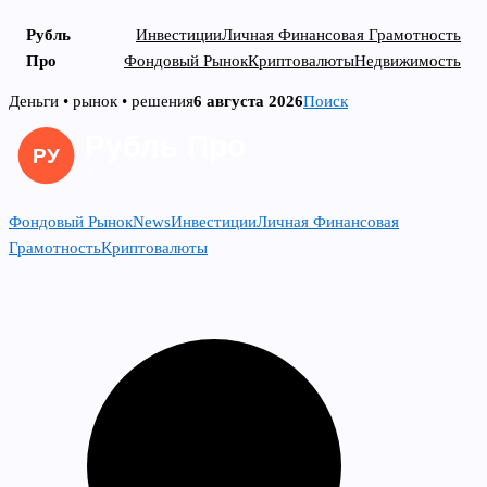
Рубль
Инвестиции
Личная Финансовая Грамотность
Про
Фондовый Рынок
Криптовалюты
Недвижимость
Skip
Деньги • рынок • решения
6 августа 2026
Поиск
to
content
Фондовый Рынок
News
Инвестиции
Личная Финансовая
Грамотность
Криптовалюты