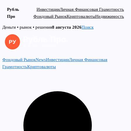
Рубль
Инвестиции
Личная Финансовая Грамотность
Про
Фондовый Рынок
Криптовалюты
Недвижимость
Skip
Деньги • рынок • решения
8 августа 2026
Поиск
to
content
Фондовый Рынок
News
Инвестиции
Личная Финансовая
Грамотность
Криптовалюты