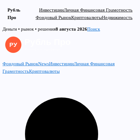
Рубль
Инвестиции
Личная Финансовая Грамотность
Про
Фондовый Рынок
Криптовалюты
Недвижимость
Skip
Деньги • рынок • решения
8 августа 2026
Поиск
to
content
Фондовый Рынок
News
Инвестиции
Личная Финансовая
Грамотность
Криптовалюты