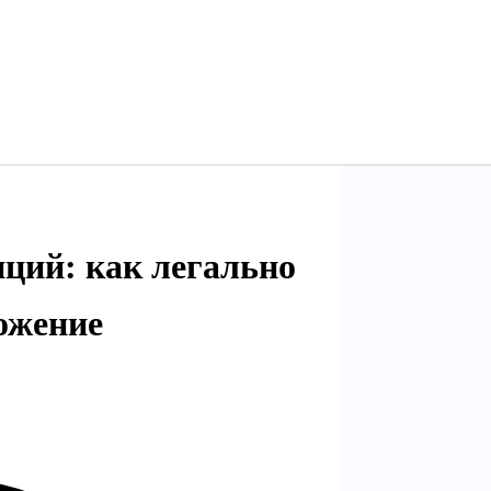
иций: как легально
ожение