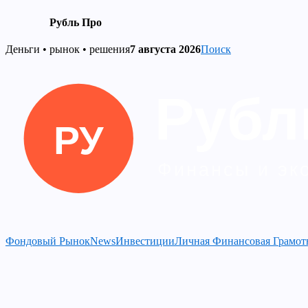
Рубль Про
Skip
Деньги • рынок • решения
7 августа 2026
Поиск
to
content
Фондовый Рынок
News
Инвестиции
Личная Финансовая Грамот