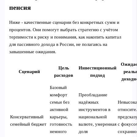
пенсия
Ниже - качественные сценарии без конкретных сумм и
процентов. Они помогут выбрать стратегию с учётом
терпимости к риску и понимания, как накопить капитал
для пассивного дохода в России, не полагаясь на
завышенные ожидания.
Ожида
Цель
Инвестиционный
Сценарий
реаль
расходов
подход
доходн
Базовый
комфорт
Преобладание
семьи без
надёжных
Невысока
активной
инструментов в
относите
Консервативный
карьеры,
национальной
предсказ
семейный бюджет
готовность
валюте, умеренная
с фокусо
немного
доля
сохранно