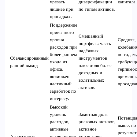
урезать
диверсификации
капитала.
лишнее при
по типам активов.
просадках.
Поддержание
привычного
Смешанный
уровня
Средняя,
портфель: часть
расходов при
колебани
надёжных
более раннем
по годам
Сбалансированный
инструментов
уходе из
требующ
ранний выход
плюс доля более
офиса,
терпимос
доходных и
возможен
временн
волатильных
частичный
просадка
активов.
заработок по
интересу.
Высокий
уровень
Заметная доля
Потенци
расходов,
рисковых активов,
выше, но
активные
активное
результа
Агрессивная
путешествия
управление,