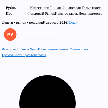
Рубль
Инвестиции
Личная Финансовая Грамотность
Про
Фондовый Рынок
Криптовалюты
Недвижимость
Skip
Деньги • рынок • решения
8 августа 2026
Поиск
to
content
Фондовый Рынок
News
Инвестиции
Личная Финансовая
Грамотность
Криптовалюты