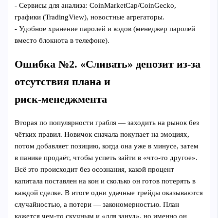
- Сервисы для анализа: CoinMarketCap/CoinGecko,
графики (TradingView), новостные агрегаторы.
- Удобное хранение паролей и кодов (менеджер паролей
вместо блокнота в телефоне).
Ошибка №2. «Сливать» депозит из‑за
отсутствия плана и
риск‑менеджмента
Вторая по популярности грабля — заходить на рынок без
чётких правил. Новичок сначала покупает на эмоциях,
потом добавляет позицию, когда она уже в минусе, затем
в панике продаёт, чтобы успеть зайти в «что‑то другое».
Всё это происходит без осознания, какой процент
капитала поставлен на кон и сколько он готов потерять в
каждой сделке. В итоге одни удачные трейды оказываются
случайностью, а потери — закономерностью. План
кажется чем‑то скучным и «для зануд», но именно он