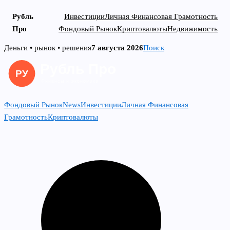
Рубль
Инвестиции
Личная Финансовая Грамотность
Про
Фондовый Рынок
Криптовалюты
Недвижимость
Skip
Деньги • рынок • решения
7 августа 2026
Поиск
to
content
Фондовый Рынок
News
Инвестиции
Личная Финансовая
Грамотность
Криптовалюты