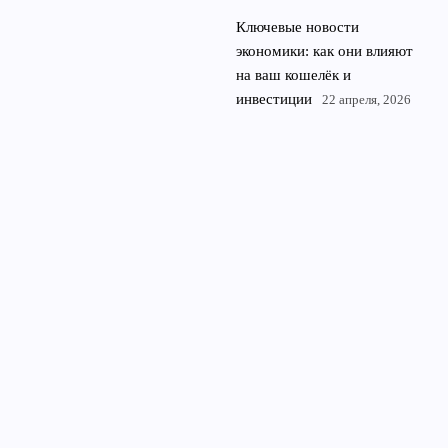
Ключевые новости
экономики: как они влияют
на ваш кошелёк и
инвестиции
22 апреля, 2026
© 2026 Рубль Про
Финансы и экономика
News
Инвестиции
Криптовалюты
Личная Финансовая Грамотность
Недвижимость
Фондовый Рынок