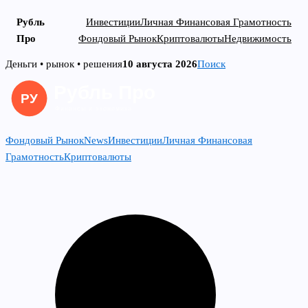
Рубль
Инвестиции
Личная Финансовая Грамотность
Про
Фондовый Рынок
Криптовалюты
Недвижимость
Skip
Деньги • рынок • решения
10 августа 2026
Поиск
to
content
Фондовый Рынок
News
Инвестиции
Личная Финансовая
Грамотность
Криптовалюты