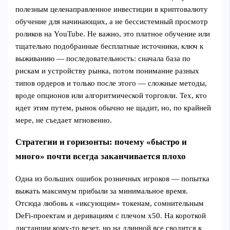
полезным целенаправленное инвестиции в криптовалюту
обучение для начинающих, а не бессистемный просмотр
роликов на YouTube. Не важно, это платное обучение или
тщательно подобранные бесплатные источники, ключ к
выживанию — последовательность: сначала база по
рискам и устройству рынка, потом понимание разных
типов ордеров и только после этого — сложные методы,
вроде опционов или алгоритмической торговли. Тех, кто
идет этим путем, рынок обычно не щадит, но, по крайней
мере, не съедает мгновенно.
Стратегии и горизонты: почему «быстро и
много» почти всегда заканчивается плохо
Одна из больших ошибок розничных игроков — попытка
выжать максимум прибыли за минимальное время.
Отсюда любовь к «иксующим» токенам, сомнительным
DeFi-проектам и деривациям с плечом x50. На короткой
дистанции кому-то везет, но на длинной все сводится к