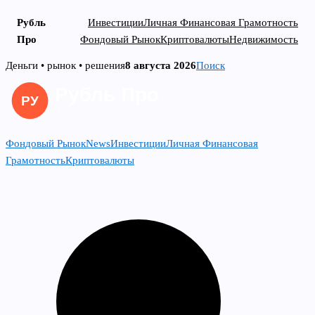
Рубль
Инвестиции
Личная Финансовая Грамотность
Про
Фондовый Рынок
Криптовалюты
Недвижимость
Skip
Деньги • рынок • решения
8 августа 2026
Поиск
to
content
Фондовый Рынок
News
Инвестиции
Личная Финансовая
Грамотность
Криптовалюты