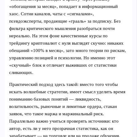
«обогащения за месяц», попадает в информационный
хаос. Сотни каналов, чаты с «сигналами»,
псевдоэксперты, продающие «грааль» за подписку. Без
фильтра критического мышления разобраться почти
нереально. На этом фоне качественные курсы по
трейдингу криптовалют с нуля выглядят скучно: никаких
обещаний «100% в месяц», зато много теории по рискам,
управлению позицией и психологии. Но именно этот
«скучный» блок и отличает выживших от статистики
сливающих.
Практический подход здесь такой: вместо того чтобы
искать волшебные стратегии, имеет смысл уделить время
пониманию базовых понятий — ликвидность,
волатильность, рыночные и лимитные ордера, стакан
заявок, что такое маржа и маржинальный риск.
Параллельно важно учиться проверять источники: кто
автор, есть ли у него прозрачная статистика, как он
зарабатывает — на торговле или на продаже обучения.